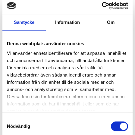
Ventilationstekniker
Ventilationstekniker
Samtycke
Information
Om
Arbetsgivare söker med ljus och lykta
för rätt nivå på kompetens!
Denna webbplats använder cookies
Ett ventilationssystem behöver tillskott
Vi använder enhetsidentifierare för att anpassa innehållet
av energi för att fungera, men det går att
och annonserna till användarna, tillhandahålla funktioner
minska både mängden energi som går åt
för sociala medier och analysera vår trafik. Vi
och att förbättra klimatavtrycket för den
vidarebefordrar även sådana identifierare och annan
energi som behöver användas.
information från din enhet till de sociala medier och
annons- och analysföretag som vi samarbetar med.
Kompetenser efter avklarad utbildning:
Dessa kan i sin tur kombinera informationen med annan
Arbeta med el och elsäkerhet samt
information som du har tillhandahållit eller som de har
elektrisk felsökning
samlat in när du har använt deras tjänster.
God förmåga producera och analysera
Samtyckesval
UTBILDARENS HEMSIDA
tekniska ritningar i CAD
Nödvändig
Kompetens för arbete med ventilations-