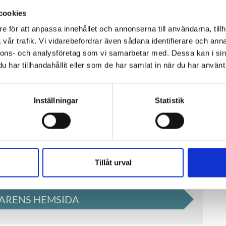
 av LIA-praktik, Lärande i arbete. LIA är
cookies
llfälle att tillämpa dina kunskaper och lära
e för att anpassa innehållet och annonserna till användarna, tillh
s goda rykte inom näringslivet och
vår trafik. Vi vidarebefordrar även sådana identifierare och anna
n stor fördel när du ansöker om LIA.
nnons- och analysföretag som vi samarbetar med. Dessa kan i sin
har tillhandahållit eller som de har samlat in när du har använt 
rundläggande behörighet för
slutad gymnasieexamen eller motsvarande,
Inställningar
Statistik
ter så krävs det särskilda behörigheter
 jobbat inom hotell och
Tillåt urval
arande erfarenhet.
ARENS HEMSIDA