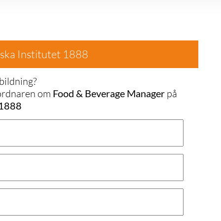
ka Institutet 1888
bildning?
nordnaren om
Food & Beverage Manager
på
 1888