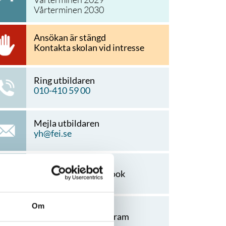
Vårterminen 2030
Ansökan är stängd
Kontakta skolan vid intresse
Ring utbildaren
010-410 59 00
Mejla utbildaren
yh@fei.se
Utbildaren på facebook
Om
Utbildaren på instagram