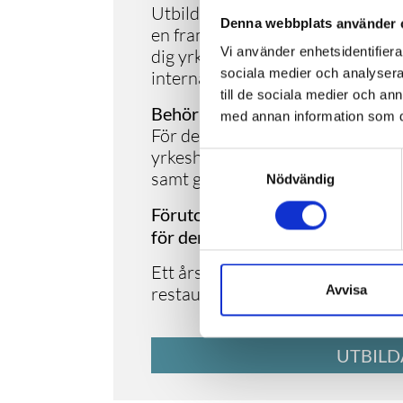
Utbildningen består till 16 veckor
Denna webbplats använder 
en framgångsfaktor som ger dig ti
Vi använder enhetsidentifierar
dig yrket på en arbetsplats. FEI:
sociala medier och analysera 
internationella nätverk ger dig e
till de sociala medier och a
Behörighet
med annan information som du 
För denna YH-utbildning krävs g
yrkeshögskolan. Det innebär av
Samtyckesval
samt goda kunskaper i svenska.
Nödvändig
Förutom grundläggande behörighe
för denna utbildning:
Ett års yrkeserfarenhet av att ha
Avvisa
restaurangbranschen eller motsv
UTBILD