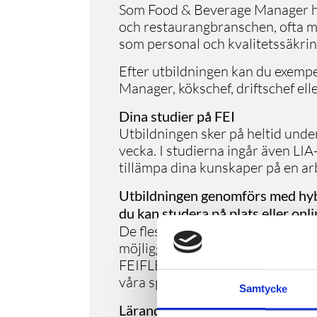
Som Food & Beverage Manager har
och restaurangbranschen, ofta me
som personal och kvalitetssäkrin
Efter utbildningen kan du exemp
Manager, kökschef, driftschef ell
Dina studier på FEI
Utbildningen sker på heltid under
vecka. I studierna ingår även LIA
tillämpa dina kunskaper på en ar
Utbildningen genomförs med hybr
du kan studera på plats eller onli
De flesta YH-utbildningar geno
möjliggör att du kan delta på pla
FEIFLEX-teknik får du den bästa 
våra specialutrustade lokaler på a
Samtycke
Lärande i arbete – LIA